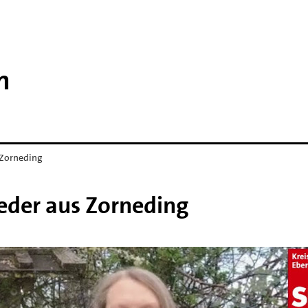
n
 Zorneding
eder aus Zorneding