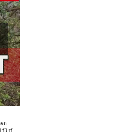
nen
l fünf