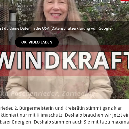
st du deine Daten in die USA (
Datenschutzerklärung von Google
).
rieder, 2. Bürgermeisterin und Kreisrätin stimmt ganz klar
ktioniert nur mit Klimaschutz. Deshalb brauchen wir jetzt ei
barer Energien! Deshalb stimmen auch Sie mit Ja zu maxima