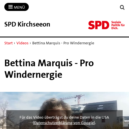
MENÜ
SPD Kirchseeon
Start
›
Videos
›
Bettina Marquis - Pro Windernergie
Bettina Marquis - Pro
Windernergie
Für das Video überträgst du deine Daten in die USA
(
Datenschutzerklärung von Google
).